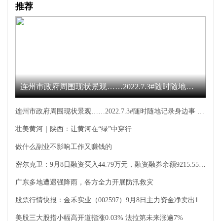
推荐
连州市政府周围现状景观……2022.7.3#随时随地记录身边事 #雨中漫步...
连州市政府周围现状景观……2022.7.3#随时随地记录身边事 #雨中漫步...
壮美黄河｜陕西：让黄河在“绿”中穿行
做什么副业不影响工作又赚钱的
密尔克卫：9月8日融资买入44.79万元，融资融券余额9215.55万元
广东多地遭遇强降雨，各方全力开展防汛救灾
股票行情快报：金禾实业（002597）9月8日主力资金净卖出1714.98万元
美股三大股指小幅高开道指涨0.03% 法拉第未来涨逾7%