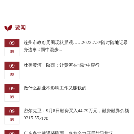
要闻
09
连州市政府周围现状景观……2022.7.3#随时随地记录
身边事 #雨中漫步...
09
09
壮美黄河｜陕西：让黄河在“绿”中穿行
09
09
做什么副业不影响工作又赚钱的
09
09
密尔克卫：9月8日融资买入44.79万元，融资融券余额
9215.55万元
09
广东多地遭遇强降雨，各方全力开展防汛救灾