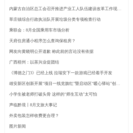
内蒙古自治区总工会召开推进产业工人队伍建设改革工作现场会
莘庄镇综合行政执法队开展垃圾分类专项检查行动
乘联会：8月全国乘用车市场分析
天府住房通小程序怎么查询保租房？
网友向黄晓明公开道歉 称此前的言论没有依据
广西梧州：以茶兴业促团结
《博德之门3》已经上线 拉瑞安下一款游戏已经着手开发
雄安新区创新开展“项目一线党旗红”暨启动区“暖心驿站”创建工作
小学生被老师打破头骨 这样的“师生互动”太可怕
声临黔境丨8月文旅大事记
外卖包装怎样收费更合理？
图片新闻