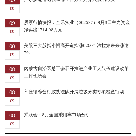
09
09
09
股票行情快报：金禾实业（002597）9月8日主力资金
净卖出1714.98万元
09
08
美股三大股指小幅高开道指涨0.03% 法拉第未来涨逾
7%
09
08
内蒙古自治区总工会召开推进产业工人队伍建设改革
工作现场会
09
08
莘庄镇综合行政执法队开展垃圾分类专项检查行动
09
08
乘联会：8月全国乘用车市场分析
09