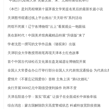
“中国历代绘画大系”先秦汉唐、宋、元画特展在杭举行
《本巴》是刘亮程继第十届茅盾文学奖提名奖后的最新长篇小说
天津图书馆通过线上平台推出“天天听书”系列活动
闭馆不闭展！辽宁各博物馆“云上”看展观众一饱眼福
美在新时代！中国美术馆典藏精品特展“升级版”来了
学者沈思一撰写的文学作品集《骆驼刺》出版
天津职业大学教授用画笔再现天津本土红色故事
首个中国古代绿松石文化展在盘龙城遗址博物院开展
全国人大常委会办公厅举行部分全国人大代表情况通报会 为代表出
爱情片《不要忘记我爱你》首映 主角上演 “第6次婚礼”
央行开展3000亿元中期借贷便利操作 利率不变
天津岳阳道小学：落实“双减” 让孩子在全面成长中体验幸福
综合消息：蒙古国解除防灾高度警戒状态 科威特放宽防疫措施