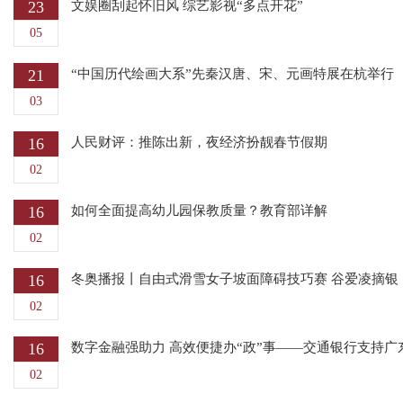
23
文娱圈刮起怀旧风 综艺影视“多点开花”
05
21
“中国历代绘画大系”先秦汉唐、宋、元画特展在杭举行
03
16
人民财评：推陈出新，夜经济扮靓春节假期
02
16
如何全面提高幼儿园保教质量？教育部详解
02
16
冬奥播报丨自由式滑雪女子坡面障碍技巧赛 谷爱凌摘银
02
16
数字金融强助力 高效便捷办“政”事——交通银行支持
02