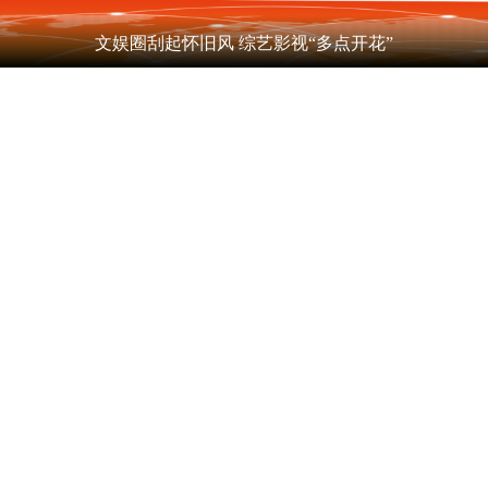
文娱圈刮起怀旧风 综艺影视“多点开花”