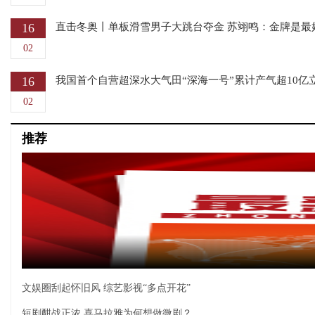
16
直击冬奥丨单板滑雪男子大跳台夺金 苏翊鸣：金牌是最
02
16
我国首个自营超深水大气田“深海一号”累计产气超10亿
02
推荐
文娱圈刮起怀旧风 综艺影视“多点开花”
短剧酣战正浓 喜马拉雅为何想做微剧？