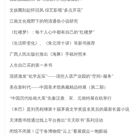
文娱圈刮起怀旧风 综艺影视“多点开花”
江南文化视野下的明清通俗小说研究
《红楼梦》：每个人心中都有自己的“红楼梦”
《生活即变化》、《朱元璋十讲》等新书推荐
广西人民出版社推出《海豚》手稿对照本
人生自己买的第一本书
混搭激发“化学反应”——清控人居产业园的“空间+服务”
美在新时代——中国美术馆典藏精品特展（第二期）
“中国历代绘画大系”先秦汉唐、宋、元画特展在杭举行
《本巴》是刘亮程继第十届茅盾文学奖提名奖后的最新长篇小说
天津图书馆通过线上平台推出“天天听书”系列活动
闭馆不闭展！辽宁各博物馆“云上”看展观众一饱眼福