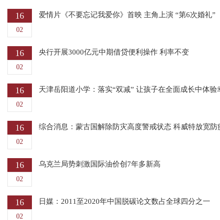
16
爱情片《不要忘记我爱你》首映 主角上演 “第6次婚礼”
02
16
央行开展3000亿元中期借贷便利操作 利率不变
02
16
天津岳阳道小学：落实“双减” 让孩子在全面成长中体验
02
16
综合消息：蒙古国解除防灾高度警戒状态 科威特放宽防
02
16
乌克兰局势刺激国际油价创7年多新高
02
16
日媒：2011至2020年中国脱碳论文数占全球四分之一
02