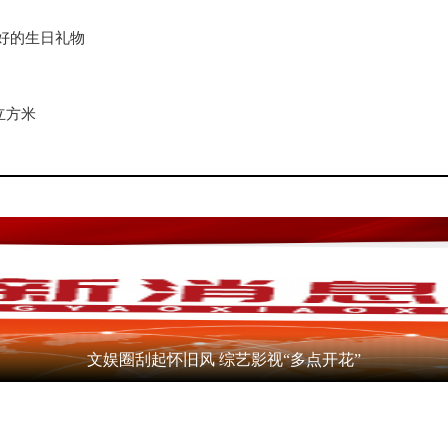
好的生日礼物
立方米
文娱圈刮起怀旧风 综艺影视“多点开花”