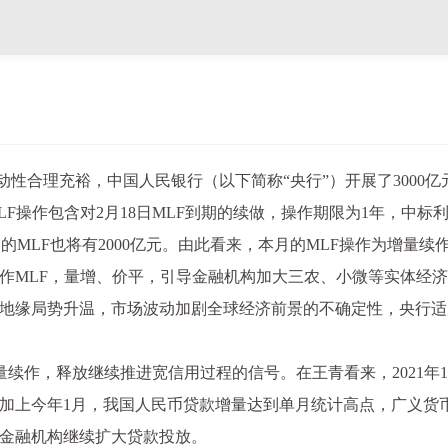
动性合理充裕，中国人民银行（以下简称“央行”）开展了3000亿
F操作包含对2月18日MLF到期的续做，操作期限为1年，中标利率
期的MLF也将有2000亿元。由此看来，本月的MLF操作为增量续
作MLF，量增、价平，引导金融机构加大三农、小微等实体经
地缘局势升温，市场波动加剧全球经济前景的不确定性，央行适
续作，释放继续推进宽信用过程的信号。在王青看来，2021年12
加上今年1月，我国人民币贷款增量达到单月统计高点，广义货币
金融机构继续扩大贷款投放。