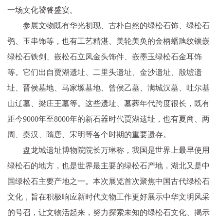
一场文化饕餮盛宴。
参展文物既有华光初现、古朴自然的绿松石饰、绿松石
鸮、玉串饰等，也有工艺精湛、美轮美奂的金柄蟠虺纹镶嵌
绿松石铁剑、嵌松石立凤金头饰件、嵌墨玉绿松石金耳饰
等。它们出自贾湖遗址、二里头遗址、金沙遗址、殷墟遗
址、晋侯墓地、马家塬墓地、曾侯乙墓、满城汉墓、吐尔基
山辽墓、梁庄王墓等。这些遗址、墓葬年代跨度很长，既有
距今9000年至8000年的新石器时代贾湖遗址，也有夏商、两
周、秦汉、隋唐、宋明等各个时期的重要遗存。
盘龙城遗址博物院院长万琳称，我国是世界上最早使用
绿松石的地方，也是世界最主要的绿松石产地，湖北又是中
国绿松石主要产地之一。本次展览首次聚焦中国古代绿松石
文化，旨在积极响应新时代文物工作更好展示中华文明风采
的号召，让文物活起来，努力探索未知的绿松石文化、揭示