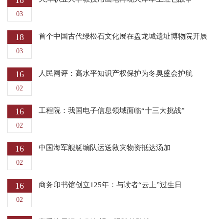
18
03
18
首个中国古代绿松石文化展在盘龙城遗址博物院开展
03
16
人民网评：高水平知识产权保护为冬奥盛会护航
02
16
工程院：我国电子信息领域面临“十三大挑战”
02
16
中国海军舰艇编队运送救灾物资抵达汤加
02
16
商务印书馆创立125年：与读者“云上”过生日
02