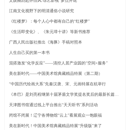
文娱圈刮起怀旧风 综艺影视“多点开花”
江南文化视野下的明清通俗小说研究
《红楼梦》：每个人心中都有自己的“红楼梦”
《生活即变化》、《朱元璋十讲》等新书推荐
广西人民出版社推出《海豚》手稿对照本
人生自己买的第一本书
混搭激发“化学反应”——清控人居产业园的“空间+服务”
美在新时代——中国美术馆典藏精品特展（第二期）
“中国历代绘画大系”先秦汉唐、宋、元画特展在杭举行
《本巴》是刘亮程继第十届茅盾文学奖提名奖后的最新长篇小说
天津图书馆通过线上平台推出“天天听书”系列活动
闭馆不闭展！辽宁各博物馆“云上”看展观众一饱眼福
美在新时代！中国美术馆典藏精品特展“升级版”来了