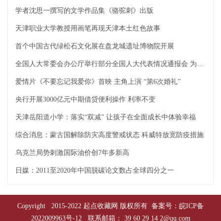
学者沈思一撰写的文学作品集《骆驼刺》出版
天津职业大学教授用画笔再现天津本土红色故事
首个中国古代绿松石文化展在盘龙城遗址博物院开展
全国人大常委会办公厅举行部分全国人大代表情况通报会 为代表出席十三届全国人大五次会议作准备
爱情片《不要忘记我爱你》首映 主角上演 “第6次婚礼”
央行开展3000亿元中期借贷便利操作 利率不变
天津岳阳道小学：落实“双减” 让孩子在全面成长中体验幸福
综合消息：蒙古国解除防灾高度警戒状态 科威特放宽防疫措施
乌克兰局势刺激国际油价创7年多新高
日媒：2011至2020年中国脱碳论文数占全球四分之一
Copyright 2015-2022 起点收藏网 版权所有 备案号：
皖ICP备
2022009963号-12
联系邮箱： 39 60 29 14 2@qq.com