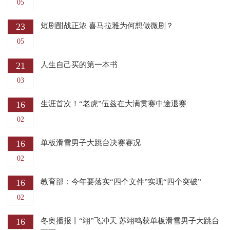
05
23
短剧酣战正浓 喜马拉雅为何想做微剧？
05
21
人生自己买的第一本书
03
16
生涯首次！“老虎”伍兹在大满贯赛中途退赛
02
16
单板滑雪男子大跳台决赛赛况
02
16
教育部：今年要落实“四个文件”实现“四个突破”
02
16
冬奥播报丨“翊”飞冲天 苏翊鸣获单板滑雪男子大跳台