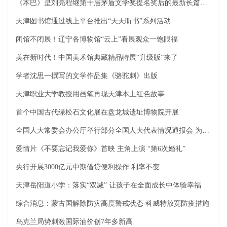
《本巴》是刘亮程继第十届茅盾文学奖提名奖后的最新长篇小说
天津图书馆通过线上平台推出“天天听书”系列活动
闭馆不闭展！辽宁各博物馆“云上”看展观众一饱眼福
美在新时代！中国美术馆典藏精品特展“升级版”来了
学者沈思一撰写的文学作品集《骆驼刺》出版
天津职业大学教授用画笔再现天津本土红色故事
首个中国古代绿松石文化展在盘龙城遗址博物院开展
全国人大常委会办公厅举行部分全国人大代表情况通报会 为代表出席十三届全国人大五次会议作准备
爱情片《不要忘记我爱你》首映 主角上演 “第6次婚礼”
央行开展3000亿元中期借贷便利操作 利率不变
天津岳阳道小学：落实“双减” 让孩子在全面成长中体验幸福
综合消息：蒙古国解除防灾高度警戒状态 科威特放宽防疫措施
乌克兰局势刺激国际油价创7年多新高