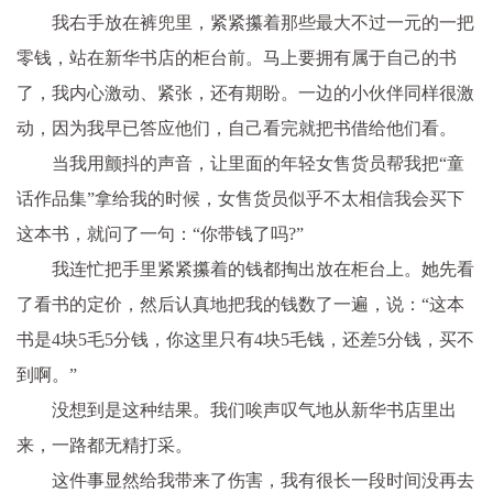
我右手放在裤兜里，紧紧攥着那些最大不过一元的一把
零钱，站在新华书店的柜台前。马上要拥有属于自己的书
了，我内心激动、紧张，还有期盼。一边的小伙伴同样很激
动，因为我早已答应他们，自己看完就把书借给他们看。
当我用颤抖的声音，让里面的年轻女售货员帮我把“童
话作品集”拿给我的时候，女售货员似乎不太相信我会买下
这本书，就问了一句：“你带钱了吗?”
我连忙把手里紧紧攥着的钱都掏出放在柜台上。她先看
了看书的定价，然后认真地把我的钱数了一遍，说：“这本
书是4块5毛5分钱，你这里只有4块5毛钱，还差5分钱，买不
到啊。”
没想到是这种结果。我们唉声叹气地从新华书店里出
来，一路都无精打采。
这件事显然给我带来了伤害，我有很长一段时间没再去