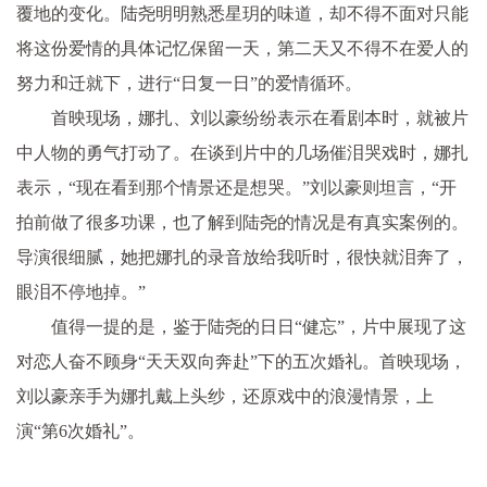
覆地的变化。陆尧明明熟悉星玥的味道，却不得不面对只能
将这份爱情的具体记忆保留一天，第二天又不得不在爱人的
努力和迁就下，进行“日复一日”的爱情循环。
首映现场，娜扎、刘以豪纷纷表示在看剧本时，就被片
中人物的勇气打动了。在谈到片中的几场催泪哭戏时，娜扎
表示，“现在看到那个情景还是想哭。”刘以豪则坦言，“开
拍前做了很多功课，也了解到陆尧的情况是有真实案例的。
导演很细腻，她把娜扎的录音放给我听时，很快就泪奔了，
眼泪不停地掉。”
值得一提的是，鉴于陆尧的日日“健忘”，片中展现了这
对恋人奋不顾身“天天双向奔赴”下的五次婚礼。首映现场，
刘以豪亲手为娜扎戴上头纱，还原戏中的浪漫情景，上
演“第6次婚礼”。