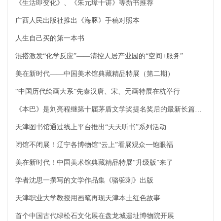
《生活即变化》、《朱元璋十讲》等新书推荐
广西人民出版社推出《海豚》手稿对照本
人生自己买的第一本书
混搭激发“化学反应”——清控人居产业园的“空间+服务”
美在新时代——中国美术馆典藏精品特展（第二期）
“中国历代绘画大系”先秦汉唐、宋、元画特展在杭举行
《本巴》是刘亮程继第十届茅盾文学奖提名奖后的最新长篇小说
天津图书馆通过线上平台推出“天天听书”系列活动
闭馆不闭展！辽宁各博物馆“云上”看展观众一饱眼福
美在新时代！中国美术馆典藏精品特展“升级版”来了
学者沈思一撰写的文学作品集《骆驼刺》出版
天津职业大学教授用画笔再现天津本土红色故事
首个中国古代绿松石文化展在盘龙城遗址博物院开展