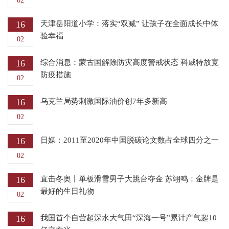
02
16
天津岳阳道小学：落实“双减” 让孩子在全面成长中体
验幸福
02
16
综合消息：蒙古国解除防灾高度警戒状态 科威特放宽
防疫措施
02
16
乌克兰局势刺激国际油价创7年多新高
02
16
日媒：2011至2020年中国脱碳论文数占全球四分之一
02
16
直击冬奥丨单板滑雪男子大跳台夺金 苏翊鸣：金牌是
最好的生日礼物
02
16
我国首个自营超深水大气田“深海一号”累计产气超10