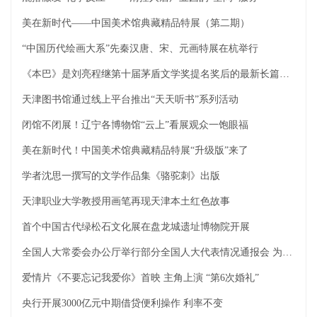
美在新时代——中国美术馆典藏精品特展（第二期）
“中国历代绘画大系”先秦汉唐、宋、元画特展在杭举行
《本巴》是刘亮程继第十届茅盾文学奖提名奖后的最新长篇小说
天津图书馆通过线上平台推出“天天听书”系列活动
闭馆不闭展！辽宁各博物馆“云上”看展观众一饱眼福
美在新时代！中国美术馆典藏精品特展“升级版”来了
学者沈思一撰写的文学作品集《骆驼刺》出版
天津职业大学教授用画笔再现天津本土红色故事
首个中国古代绿松石文化展在盘龙城遗址博物院开展
全国人大常委会办公厅举行部分全国人大代表情况通报会 为代表出席十三届全国人大五次会议作准备
爱情片《不要忘记我爱你》首映 主角上演 “第6次婚礼”
央行开展3000亿元中期借贷便利操作 利率不变