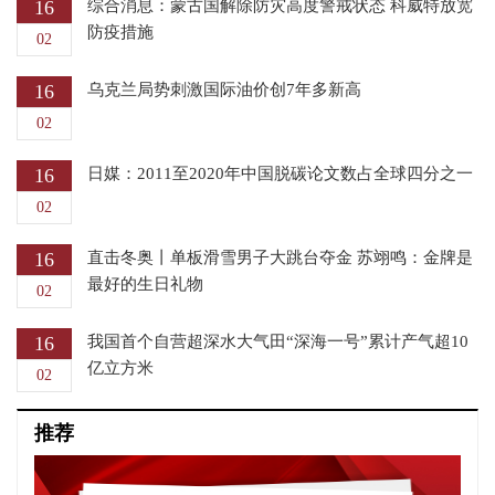
16
综合消息：蒙古国解除防灾高度警戒状态 科威特放宽
防疫措施
02
16
乌克兰局势刺激国际油价创7年多新高
02
16
日媒：2011至2020年中国脱碳论文数占全球四分之一
02
16
直击冬奥丨单板滑雪男子大跳台夺金 苏翊鸣：金牌是
最好的生日礼物
02
16
我国首个自营超深水大气田“深海一号”累计产气超10
亿立方米
02
推荐