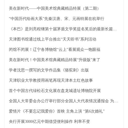
美在新时代——中国美术馆典藏精品特展（第二期）
“中国历代绘画大系”先秦汉唐、宋、元画特展在杭举行
《本巴》是刘亮程继第十届茅盾文学奖提名奖后的最新长篇小说
天津图书馆通过线上平台推出“天天听书”系列活动
闭馆不闭展！辽宁各博物馆“云上”看展观众一饱眼福
美在新时代！中国美术馆典藏精品特展“升级版”来了
学者沈思一撰写的文学作品集《骆驼刺》出版
天津职业大学教授用画笔再现天津本土红色故事
首个中国古代绿松石文化展在盘龙城遗址博物院开展
全国人大常委会办公厅举行部分全国人大代表情况通报会 为代表出席十三届全国人大五次会议作准备
爱情片《不要忘记我爱你》首映 主角上演 “第6次婚礼”
央行开展3000亿元中期借贷便利操作 利率不变