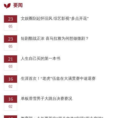
要闻
23
文娱圈刮起怀旧风 综艺影视“多点开花”
05
23
短剧酣战正浓 喜马拉雅为何想做微剧？
05
21
人生自己买的第一本书
03
16
生涯首次！“老虎”伍兹在大满贯赛中途退赛
02
16
单板滑雪男子大跳台决赛赛况
02