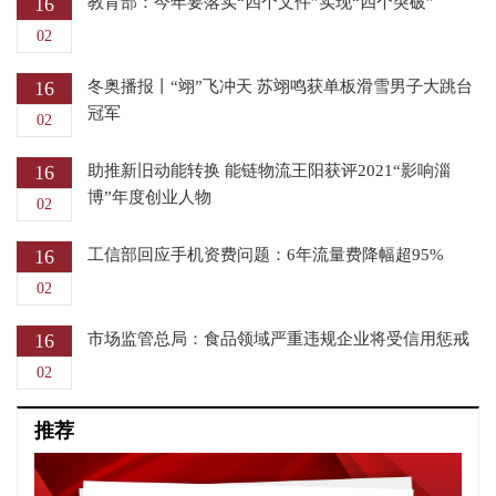
16
教育部：今年要落实“四个文件”实现“四个突破”
02
16
冬奥播报丨“翊”飞冲天 苏翊鸣获单板滑雪男子大跳台
冠军
02
16
助推新旧动能转换 能链物流王阳获评2021“影响淄
博”年度创业人物
02
16
工信部回应手机资费问题：6年流量费降幅超95%
02
16
市场监管总局：食品领域严重违规企业将受信用惩戒
02
推荐