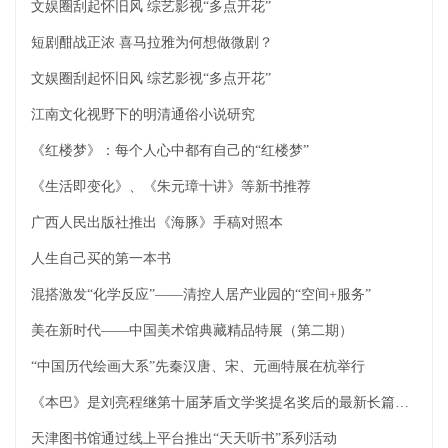
文娱圈刮起怀旧风 综艺影视“多点开花”
短剧酣战正浓 喜马拉雅为何想做微剧？
文娱圈刮起怀旧风 综艺影视“多点开花”
江南文化视野下的明清通俗小说研究
《红楼梦》：每个人心中都有自己的“红楼梦”
《生活即变化》、《朱元璋十讲》等新书推荐
广西人民出版社推出《海豚》手稿对照本
人生自己买的第一本书
混搭激发“化学反应”——清控人居产业园的“空间+服务”
美在新时代——中国美术馆典藏精品特展（第二期）
“中国历代绘画大系”先秦汉唐、宋、元画特展在杭举行
《本巴》是刘亮程继第十届茅盾文学奖提名奖后的最新长篇小说
天津图书馆通过线上平台推出“天天听书”系列活动