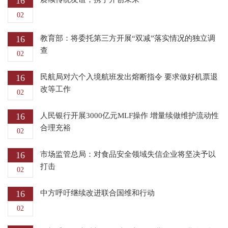
16
02
16
教育部：将委托第三方开展“双减”落实情况的独立调
查
02
16
民航局对六个入境航班发出熔断指令 要求做好机票退
改等工作
02
16
人民银行开展3000亿元MLF操作 增量续做维护流动性
合理充裕
02
16
市场监管总局：对食品安全领域失信企业将坚决予以
打击
02
16
中方呼吁继续改进联合国维和行动
02