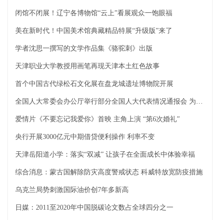
闭馆不闭展！辽宁各博物馆“云上”看展观众一饱眼福
美在新时代！中国美术馆典藏精品特展“升级版”来了
学者沈思一撰写的文学作品集《骆驼刺》出版
天津职业大学教授用画笔再现天津本土红色故事
首个中国古代绿松石文化展在盘龙城遗址博物院开展
全国人大常委会办公厅举行部分全国人大代表情况通报会 为代表出席十三届全国人大五次会议作准备
爱情片《不要忘记我爱你》首映 主角上演 “第6次婚礼”
央行开展3000亿元中期借贷便利操作 利率不变
天津岳阳道小学：落实“双减” 让孩子在全面成长中体验幸福
综合消息：蒙古国解除防灾高度警戒状态 科威特放宽防疫措施
乌克兰局势刺激国际油价创7年多新高
日媒：2011至2020年中国脱碳论文数占全球四分之一