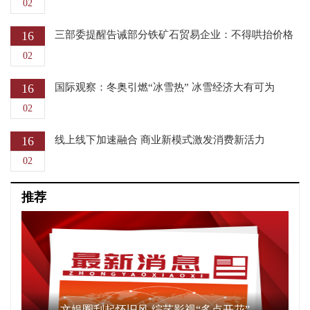
02
16
三部委提醒告诫部分铁矿石贸易企业：不得哄抬价格
02
16
国际观察：冬奥引燃“冰雪热” 冰雪经济大有可为
02
16
线上线下加速融合 商业新模式激发消费新活力
02
推荐
文娱圈刮起怀旧风 综艺影视“多点开花”