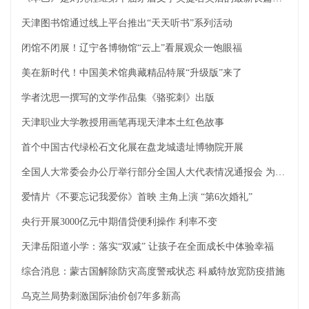
天津图书馆通过线上平台推出“天天听书”系列活动
闭馆不闭展！辽宁各博物馆“云上”看展观众一饱眼福
美在新时代！中国美术馆典藏精品特展“升级版”来了
学者沈思一撰写的文学作品集《骆驼刺》出版
天津职业大学教授用画笔再现天津本土红色故事
首个中国古代绿松石文化展在盘龙城遗址博物院开展
全国人大常委会办公厅举行部分全国人大代表情况通报会 为代表出席十三届全国人大五次会议作准备
爱情片《不要忘记我爱你》首映 主角上演 “第6次婚礼”
央行开展3000亿元中期借贷便利操作 利率不变
天津岳阳道小学：落实“双减” 让孩子在全面成长中体验幸福
综合消息：蒙古国解除防灾高度警戒状态 科威特放宽防疫措施
乌克兰局势刺激国际油价创7年多新高