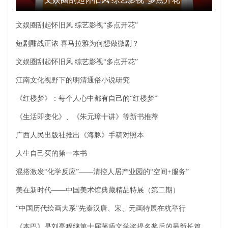
文娱圈刮起怀旧风 综艺影视“多点开花”
短剧酣战正浓 喜马拉雅为何想做微剧？
文娱圈刮起怀旧风 综艺影视“多点开花”
江南文化视野下的明清通俗小说研究
《红楼梦》：每个人心中都有自己的“红楼梦”
《生活即变化》、《朱元璋十讲》等新书推荐
广西人民出版社推出《海豚》手稿对照本
人生自己买的第一本书
混搭激发“化学反应”——清控人居产业园的“空间+服务”
美在新时代——中国美术馆典藏精品特展（第二期）
“中国历代绘画大系”先秦汉唐、宋、元画特展在杭举行
《本巴》是刘亮程继第十届茅盾文学奖提名奖后的最新长篇小说