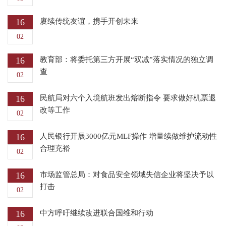
16
赓续传统友谊，携手开创未来
02
16
教育部：将委托第三方开展“双减”落实情况的独立调
查
02
16
民航局对六个入境航班发出熔断指令 要求做好机票退
改等工作
02
16
人民银行开展3000亿元MLF操作 增量续做维护流动性
合理充裕
02
16
市场监管总局：对食品安全领域失信企业将坚决予以
打击
02
16
中方呼吁继续改进联合国维和行动