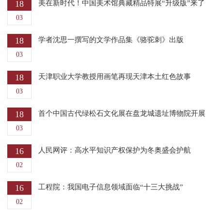
18
美在新时代！中国美术馆典藏精品特展“升级版”来了
03
18
学者沈思一撰写的文学作品集《骆驼刺》出版
03
18
天津职业大学教授用画笔再现天津本土红色故事
03
18
首个中国古代绿松石文化展在盘龙城遗址博物院开展
03
16
人民网评：高水平知识产权保护为冬奥盛会护航
02
16
工程院：我国电子信息领域面临“十三大挑战”
02