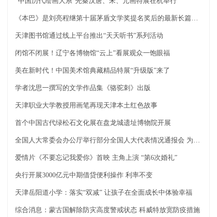
“中国历代绘画大系”先秦汉唐、宋、元画特展在杭举行
《本巴》是刘亮程继第十届茅盾文学奖提名奖后的最新长篇小说
天津图书馆通过线上平台推出“天天听书”系列活动
闭馆不闭展！辽宁各博物馆“云上”看展观众一饱眼福
美在新时代！中国美术馆典藏精品特展“升级版”来了
学者沈思一撰写的文学作品集《骆驼刺》出版
天津职业大学教授用画笔再现天津本土红色故事
首个中国古代绿松石文化展在盘龙城遗址博物院开展
全国人大常委会办公厅举行部分全国人大代表情况通报会 为代表出席十三届全国人大五次会议作准备
爱情片《不要忘记我爱你》首映 主角上演 “第6次婚礼”
央行开展3000亿元中期借贷便利操作 利率不变
天津岳阳道小学：落实“双减” 让孩子在全面成长中体验幸福
综合消息：蒙古国解除防灾高度警戒状态 科威特放宽防疫措施