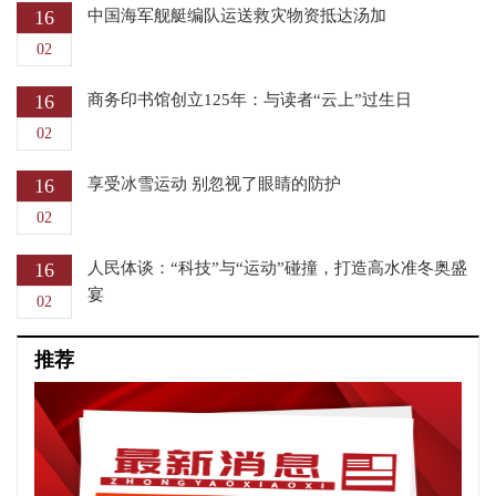
16
中国海军舰艇编队运送救灾物资抵达汤加
02
16
商务印书馆创立125年：与读者“云上”过生日
02
16
享受冰雪运动 别忽视了眼睛的防护
02
16
人民体谈：“科技”与“运动”碰撞，打造高水准冬奥盛
宴
02
推荐