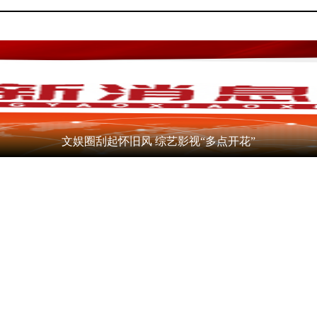
文娱圈刮起怀旧风 综艺影视“多点开花”