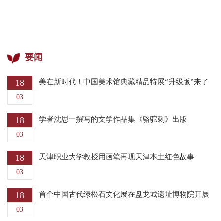
要闻
18
美在新时代！中国美术馆典藏精品特展“升级版”来了
03
18
学者沈思一撰写的文学作品集《骆驼刺》出版
03
18
天津职业大学教授用画笔再现天津本土红色故事
03
18
首个中国古代绿松石文化展在盘龙城遗址博物院开展
03