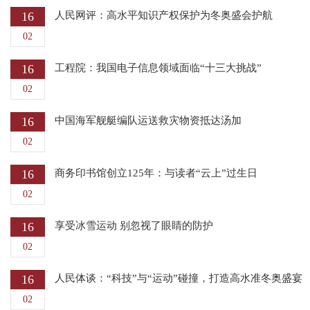
16
人民网评：高水平知识产权保护为冬奥盛会护航
02
16
工程院：我国电子信息领域面临“十三大挑战”
02
16
中国海军舰艇编队运送救灾物资抵达汤加
02
16
商务印书馆创立125年：与读者“云上”过生日
02
16
享受冰雪运动 别忽视了眼睛的防护
02
16
人民体谈：“科技”与“运动”碰撞，打造高水准冬奥盛宴
02